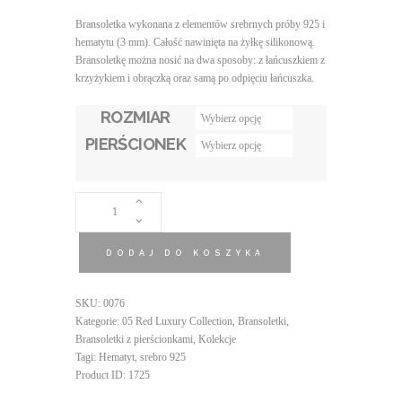
Bransoletka wykonana z elementów srebrnych próby 925 i
hematytu (3 mm). Całość nawinięta na żyłkę silikonową.
Bransoletkę można nosić na dwa sposoby: z łańcuszkiem z
krzyżykiem i obrączką oraz samą po odpięciu łańcuszka.
ROZMIAR
PIERŚCIONEK
ILOŚĆ
BRANSOLETKA
Z
PIERŚCIONKIEM
DODAJ DO KOSZYKA
HEMATITE
CROSS
SKU:
0076
Kategorie:
05 Red Luxury Collection
,
Bransoletki
,
Bransoletki z pierścionkami
,
Kolekcje
Tagi:
Hematyt
,
srebro 925
Product ID:
1725