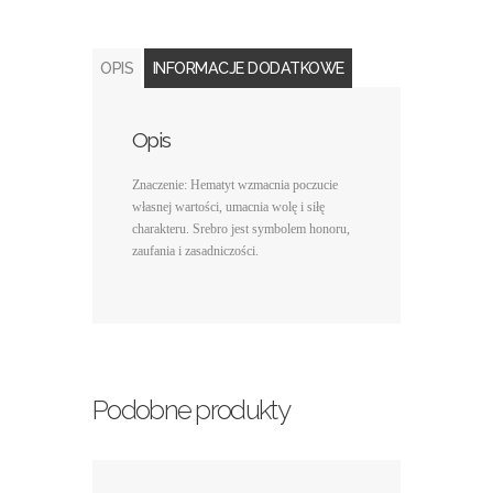
OPIS
INFORMACJE DODATKOWE
Opis
Znaczenie: Hematyt wzmacnia poczucie
własnej wartości, umacnia wolę i siłę
charakteru. Srebro jest symbolem honoru,
zaufania i zasadniczości.
Podobne produkty