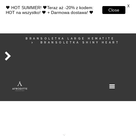
X
🖤 HOT SUMMER! 🖤Teraz aż -20% z kodem:
Close
HOT na wszystko! 🖤 + Darmowa dostawa! 🖤
BRANSOLETKA LARGE HEMATITE
BRANSOLETKA SHINY HEART